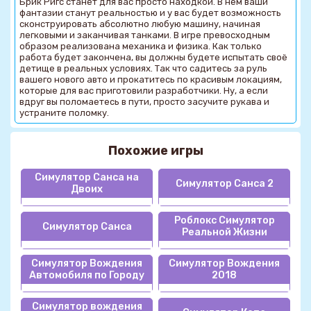
Брик Ригс станет для вас просто находкой. В нем ваши
фантазии станут реальностью и у вас будет возможность
сконструировать абсолютно любую машину, начиная
легковыми и заканчивая танками. В игре превосходным
образом реализована механика и физика. Как только
работа будет закончена, вы должны будете испытать своё
детище в реальных условиях. Так что садитесь за руль
вашего нового авто и прокатитесь по красивым локациям,
которые для вас приготовили разработчики. Ну, а если
вдруг вы поломаетесь в пути, просто засучите рукава и
устраните поломку.
Похожие игры
Симулятор Санса на
Симулятор Санса 2
Двоих
Роблокс Симулятор
Симулятор Санса
Реальной Жизни
Симулятор Вождения
Симулятор Вождения
Автомобиля по Городу
2018
Симулятор вождения