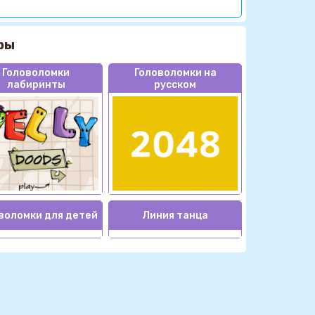
ры
Головоломки
Головоломки на
лабиринты
русском
воломки для детей
Линия танца