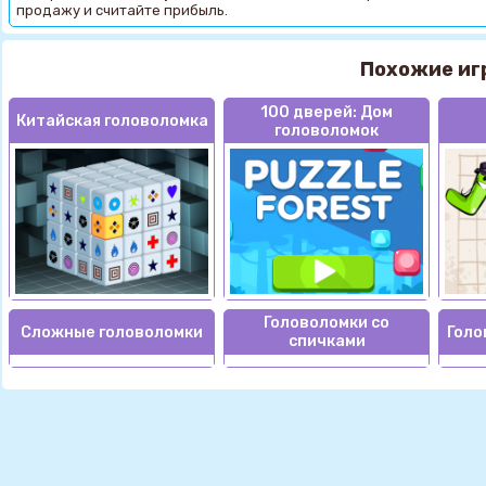
продажу и считайте прибыль.
Похожие иг
100 дверей: Дом
Китайская головоломка
головоломок
Головоломки со
Сложные головоломки
Голо
спичками