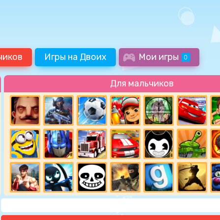
чиков
Игры на Двоих
Мои игры
0
Для мальчиков