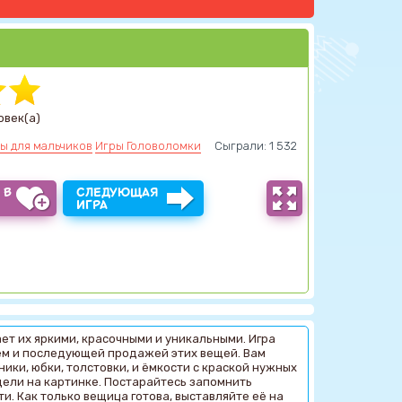
овек(а)
ы для мальчиков
Игры Головоломки
Сыграли: 1 532
 В
СЛЕДУЮЩАЯ
Ы
ИГРА
ает их яркими, красочными и уникальными. Игра
ем и последующей продажей этих вещей. Вам
ники, юбки, толстовки, и ёмкости с краской нужных
дели на картинке. Постарайтесь запомнить
и. Как только вещица готова, выставляйте её на