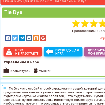
Главная
»
Игры для мальчиков
»
Игры Головоломки
» Tie Dye
Tie Dye
Проголосовали: 1 чел
Игр
ИГРА
ПРЕДЫДУЩАЯ
ДОБАВИТЬ
НЕ РАБОТАЕТ?
ИГРА
МОИ ИГР
Управление в игре
Клавиатурой
Мышкой
Tie Dye - это особый способ окрашивания вещей, который дел
предлагает вам заняться увлекательным занятием - окрашивани
будет дана картинка и чисто белая вещь: это будут майки, купаль
цветов. Вам нужно создать вещь идентичную той, которую вы уви
изображение, потому что воссоздавать его вам придется по памят