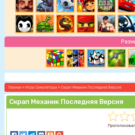
Разн
Главная
»
Игры Симуляторы
» Скрап Механик Последняя Версия
Скрап Механик Последняя Версия
Проголосовал