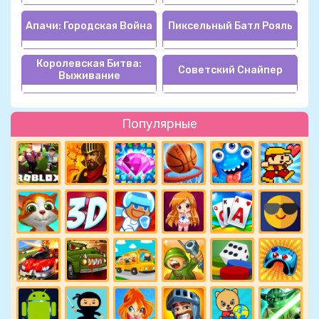
Апачи: Городская Война
Пиксельный Батл Рояль
Королевская Битва:
Советский Снайпер
Выживание
Популярные