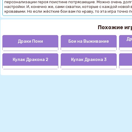
персонализации героя поистине потрясающие. Можно очень долго
настройки. И, конечно же, сами схватки, которые с каждой новой
кровавыми. Но если жёсткие бои вам по нраву, то эта игра точно 
Похожие иг
Др
Драки Пони
Бои на Выживание
Кулак Дракона 2
Кулак Дракона 3