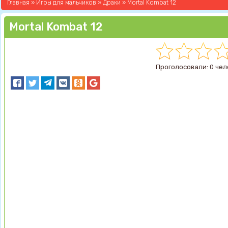
Главная
»
Игры для мальчиков
»
Драки
» Mortal Kombat 12
Mortal Kombat 12
Проголосовали: 0 чел