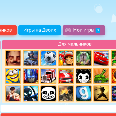
чиков
Игры на Двоих
Мои игры
0
Для мальчиков