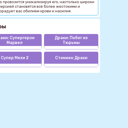
 провозится уникализируя его, настолько широки
 версией становятся всё более жестокими и
порадует вас обилием крови и насилия.
ры
аки: Супергерои
Драки: Побег из
Марвел
Тюрьмы
Супер Мехи 2
Стикмен Драки