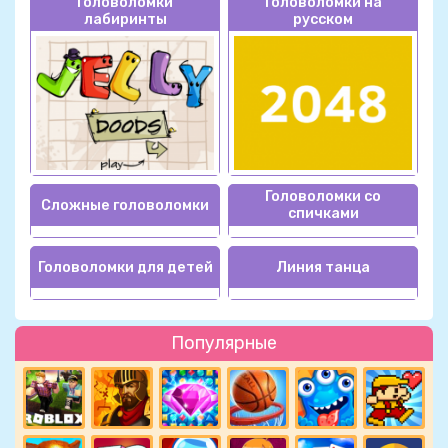
Головоломки
Головоломки на
лабиринты
русском
Головоломки со
Сложные головоломки
спичками
Головоломки для детей
Линия танца
Популярные