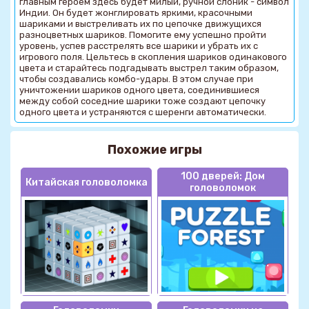
главным героем здесь будет милый, ручной слоник - символ
Индии. Он будет жонглировать яркими, красочными
шариками и выстреливать их по цепочке движущихся
разноцветных шариков. Помогите ему успешно пройти
уровень, успев расстрелять все шарики и убрать их с
игрового поля. Цельтесь в скопления шариков одинакового
цвета и старайтесь подгадывать выстрел таким образом,
чтобы создавались комбо-удары. В этом случае при
уничтожении шариков одного цвета, соединившиеся
между собой соседние шарики тоже создают цепочку
одного цвета и устраняются с шеренги автоматически.
Похожие игры
100 дверей: Дом
Китайская головоломка
головоломок