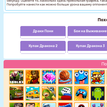
секунду. Оцените то, насколько здесь прикольная графика, така
Попробуйте нанести как можно больше урона вашему оппонент
Пох
Драки Пони
Бои на Выживание
Кулак Дракона 2
Кулак Дракона 3
По