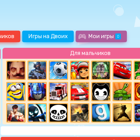
чиков
Игры на Двоих
Мои игры
0
Для мальчиков