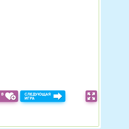
 В
СЛЕДУЮЩАЯ
Ы
ИГРА