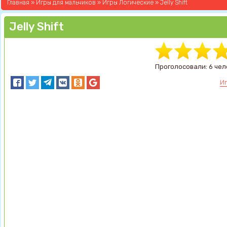
Главная
»
Игры для мальчиков
»
Игры Логические
» Jelly Shift
Jelly Shift
Проголосовали: 6 чел
Иг