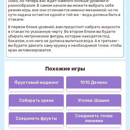
Glass, но теперь вас ждет намного больше уровней и
разнообразия. В самом начале вы можете выбрать себе
режим игры, все они отличаются именно механикой, но по
сути задача остается одной и той же - вода должна быть в
стакане.
В первом блоке уровней, вам предстоит набрать жидкости
в стакан по указанную черту. Во втором блоке вы будете
убирать метрические фигуры, которые находятся под
бокалом, и из него не должна вылиться вода. А в третьем -
вы будете двигать саму кружку к необходимой точке, чтобы
кран активизировался.
Похожие игры
Фруктовый маджонг
1010 Делюкс
Собирать орехи
Уголки: Шашки
Соединить точки
Соединить фрукты
линиями