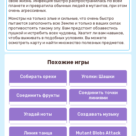
свою жизнь. Инфекция быстро распространилась по всей
планете и превратила обычных людей в мутантов, при этом
очень агрессивных.
Монстры на только злые и сильные, что очень быстро
пытаются заполонить всю Землю и только в ваших силах
противостоять такому злу. Вам предстоит обзавестись
пушкой и истребить всех чудовищ. Хватит ли вам навыков,
чтобы выживать в подобных условиях. Вы можете
осмотреть карту и найти множество полезных предметов.
Похожие игры
Собирать орехи
Уголки: Шашки
Соединить точки
Соединить фрукты
линиями
Угадай ноты
Создавать музыку
Линия танца
Mutant Blobs Attack