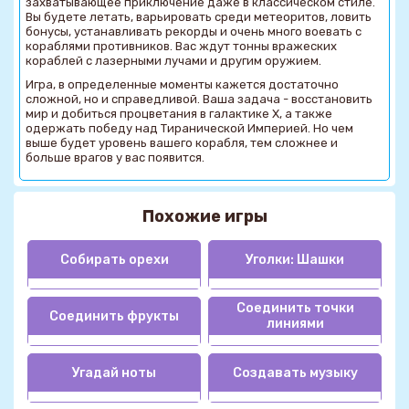
захватывающее приключение даже в классическом стиле.
Вы будете летать, варьировать среди метеоритов, ловить
бонусы, устанавливать рекорды и очень много воевать с
кораблями противников. Вас ждут тонны вражеских
кораблей с лазерными лучами и другим оружием.
Игра, в определенные моменты кажется достаточно
сложной, но и справедливой. Ваша задача - восстановить
мир и добиться процветания в галактике X, а также
одержать победу над Тиранической Империей. Но чем
выше будет уровень вашего корабля, тем сложнее и
больше врагов у вас появится.
Похожие игры
Собирать орехи
Уголки: Шашки
Соединить точки
Соединить фрукты
линиями
Угадай ноты
Создавать музыку