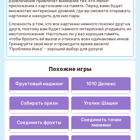
развлечение привлечет внимание тех, кто любит
приложения с карточками на память. Перед вами будет
множество интересных уровней, где вы сможете открывать
картинки и находить для них пары.
Сложность в том, что все картинки немного похожи друг на
друга, поэтому вам будет намного интересней угадывать их
местоположение. Настолько ли у вас хорошая память,
чтобы бросить ей вызов и отыскать всех одинаковых инков.
Тренируйте свой мозг и проводите время весело!
"Проблема Инка" - хороший выбор для досуга!
Похожие игры
Фруктовый маджонг
1010 Делюкс
Собирать орехи
Уголки: Шашки
Соединить точки
Соединить фрукты
линиями