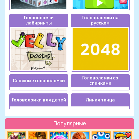
Головоломки
Головоломки на
лабиринты
русском
Головоломки со
Сложные головоломки
спичками
Головоломки для детей
Линия танца
Популярные