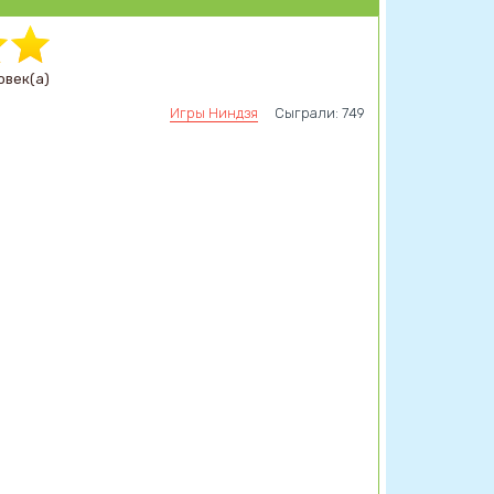
овек(а)
Игры Ниндзя
Сыграли: 749