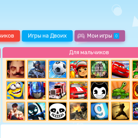
чиков
Игры на Двоих
Мои игры
0
Для мальчиков