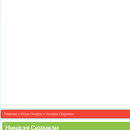
Главная
»
Игры Ниндзя
» Ниндзя Сюрикэн
Ниндзя Сюрикэн