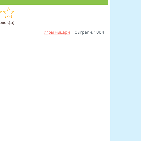
овек(а)
Игры Рыцари
Сыграли: 1 084