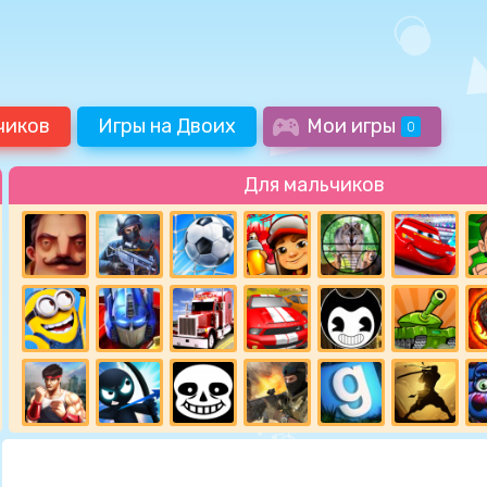
чиков
Игры на Двоих
Мои игры
0
Для мальчиков