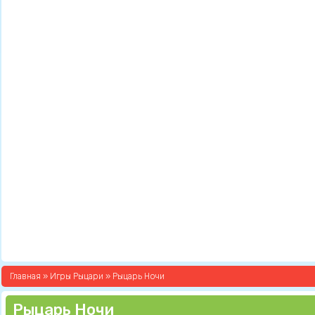
Главная
»
Игры Рыцари
» Рыцарь Ночи
Рыцарь Ночи