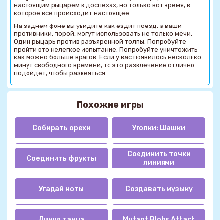
настоящим рыцарем в доспехах, но только вот время, в
которое все происходит настоящее.
На заднем фоне вы увидите как ездит поезд, а ваши
противники, порой, могут использовать не только мечи.
Один рыцарь против разъяренной толпы. Попробуйте
пройти это нелегкое испытание. Попробуйте уничтожить
как можно больше врагов. Если у вас появилось несколько
минут свободного времени, то это развлечение отлично
подойдет, чтобы развеяться.
Похожие игры
Собирать орехи
Уголки: Шашки
Соединить точки
Соединить фрукты
линиями
Угадай ноты
Создавать музыку
Линия танца
Mutant Blobs Attack