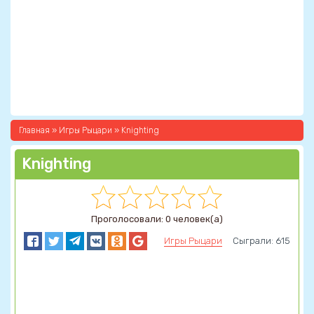
Главная
»
Игры Рыцари
» Knighting
Knighting
Проголосовали: 0 человек(а)
Игры Рыцари
Сыграли: 615