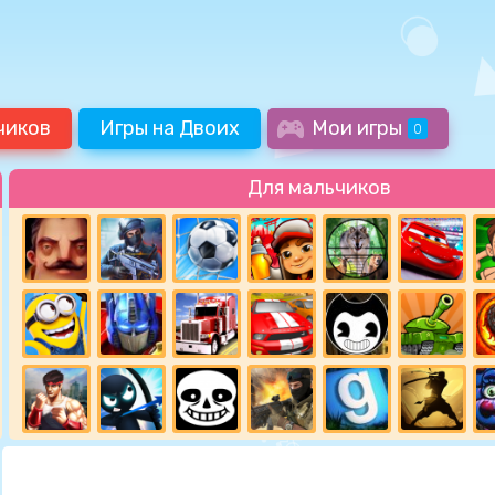
чиков
Игры на Двоих
Мои игры
0
Для мальчиков