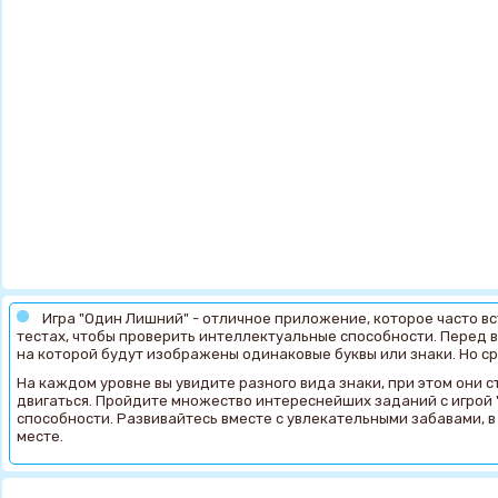
Игра "Один Лишний" - отличное приложение, которое часто в
тестах, чтобы проверить интеллектуальные способности. Перед в
на которой будут изображены одинаковые буквы или знаки. Но сре
На каждом уровне вы увидите разного вида знаки, при этом они с
двигаться. Пройдите множество интереснейших заданий с игрой "
способности. Развивайтесь вместе с увлекательными забавами, в
месте.