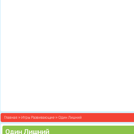
Главная
»
Игры Развивающие
» Один Лишний
Один Лишний