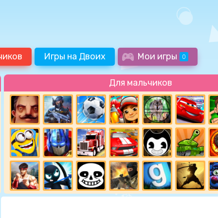
чиков
Игры на Двоих
Мои игры
0
Для мальчиков