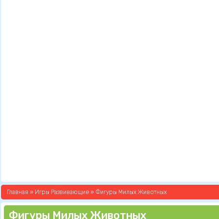
Главная
»
Игры Развивающие
» Фигуры Милых Животных
Фигуры Милых Животных