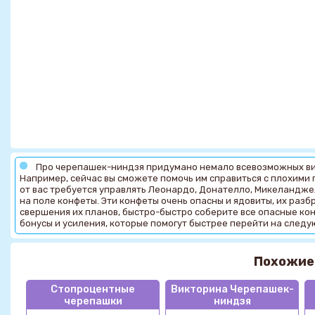
Про черепашек-ниндзя придумано немало всевозможных вир
Например, сейчас вы сможете помочь им справиться с плохими
от вас требуется управлять Леонардо, Донателло, Микеландже
на поле конфеты. Эти конфеты очень опасны и ядовиты, их раз
свершения их планов, быстро-быстро соберите все опасные кон
бонусы и усиления, которые помогут быстрее перейти на следу
Похожие
Стопроцентные
Викторина Черепашек-
черепашки
ниндзя