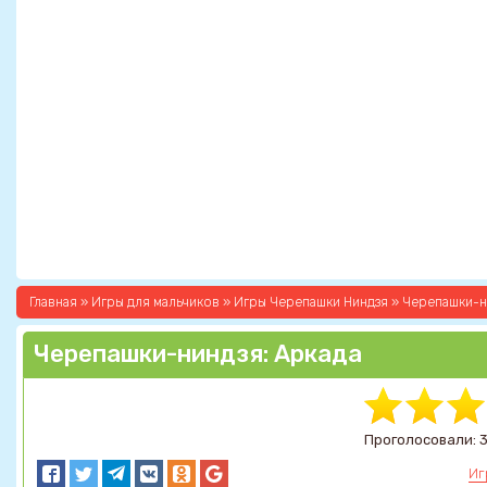
Главная
»
Игры для мальчиков
»
Игры Черепашки Ниндзя
» Черепашки-н
Черепашки-ниндзя: Аркада
Проголосовали: 3
Иг