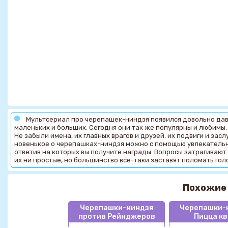
Мультсериал про черепашек-ниндзя появился довольно дав
маленьких и больших. Сегодня они так же популярны и любимы
Не забыли имена, их главных врагов и друзей, их подвиги и зас
новенькое о черепашках-ниндзя можно с помощью увлекательно
ответив на которых вы получите награды. Вопросы затрагивают 
их ни простые, но большинство всё-таки заставят поломать гол
Похожие
Черепашки-ниндзя
Черепашки-
против Рейнджеров
Пицца кв