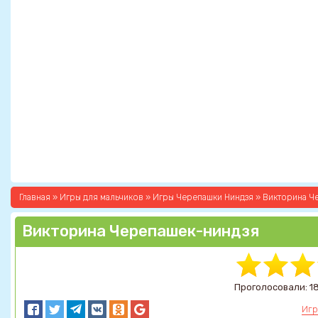
Главная
»
Игры для мальчиков
»
Игры Черепашки Ниндзя
» Викторина Ч
Викторина Черепашек-ниндзя
Проголосовали: 18
Игр