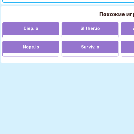
Похожие иг
Diep.io
Slither.io
Mope.io
Surviv.io