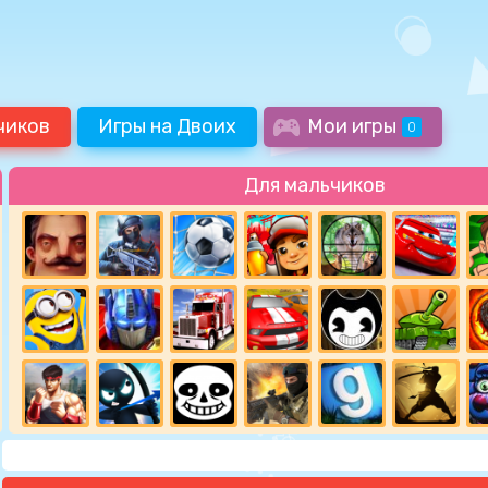
чиков
Игры на Двоих
Мои игры
0
Для мальчиков