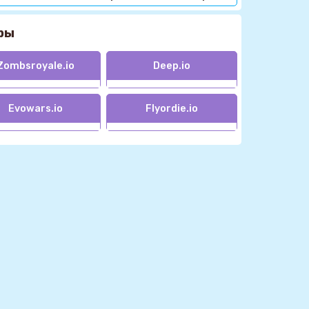
ры
Zombsroyale.io
Deep.io
Evowars.io
Flyordie.io