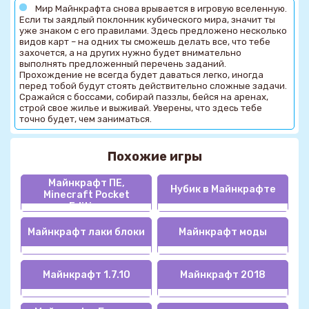
Мир Майнкрафта снова врывается в игровую вселенную.
Если ты заядлый поклонник кубического мира, значит ты
уже знаком с его правилами. Здесь предложено несколько
видов карт – на одних ты сможешь делать все, что тебе
захочется, а на других нужно будет внимательно
выполнять предложенный перечень заданий.
Прохождение не всегда будет даваться легко, иногда
перед тобой будут стоять действительно сложные задачи.
Сражайся с боссами, собирай паззлы, бейся на аренах,
строй свое жилье и выживай. Уверены, что здесь тебе
точно будет, чем заниматься.
Похожие игры
Майнкрафт ПЕ,
Нубик в Майнкрафте
Minecraft Pocket
Edition
Майнкрафт лаки блоки
Майнкрафт моды
Майнкрафт 1.7.10
Майнкрафт 2018