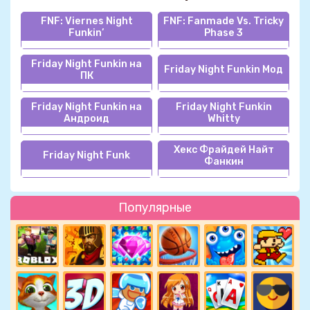
FNF: Viernes Night
FNF: Fanmade Vs. Tricky
Funkin’
Phase 3
Friday Night Funkin на
Friday Night Funkin Мод
ПК
Friday Night Funkin на
Friday Night Funkin
Андроид
Whitty
Хекс Фрайдей Найт
Friday Night Funk
Фанкин
Популярные