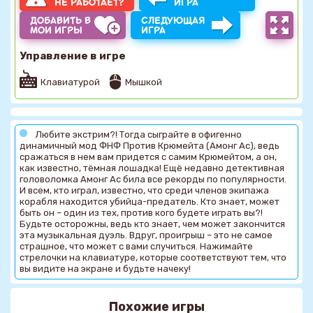
НЕ РАБОТАЕТ?
ИГРА
ДОБАВИТЬ В
СЛЕДУЮЩАЯ
МОИ ИГРЫ
ИГРА
Управление в игре
Клавиатурой
Мышкой
Любите экстрим?! Тогда сыграйте в офигенно
динамичный мод ФНФ Против Крюмейта (Амонг Ас), ведь
сражаться в нем вам придется c самим Крюмейтом, а он,
как известно, тёмная лошадка! Ещё недавно детективная
головоломка Амонг Ас била все рекорды по популярности.
И всем, кто играл, известно, что среди членов экипажа
корабля находится убийца-предатель. Кто знает, может
быть он – один из тех, против кого будете играть вы?!
Будьте осторожны, ведь кто знает, чем может закончится
эта музыкальная дуэль. Вдруг, проигрыш – это не самое
страшное, что может с вами случиться. Нажимайте
стрелочки на клавиатуре, которые соответствуют тем, что
вы видите на экране и будьте начеку!
Похожие игры