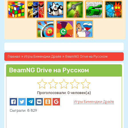
Главная
»
Игры Бименджи Драйв
» BeamNG Drive на Русском
BeamNG Drive на Русском
Проголосовали: 0 человек(а)
Игры Бименджи Драйв
Сыграли: 8 829