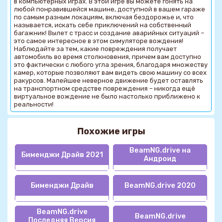
в компьютерных играх. В этой игре вы можете гонять на
любой понравившейся машине, доступной в вашем гараже
по самым разным локациям, включая бездорожье и, что
называется, искать себе приключений на собственный
багажник! Вылет с трасс и создание аварийных ситуаций –
это самое интересное в этом симуляторе вождения!
Наблюдайте за тем, какие повреждения получает
автомобиль во время столкновения, причем вам доступно
это фактически с любого угла зрения, благодаря множеству
камер, которые позволяют вам видеть свою машину со всех
ракурсов. Малейшее неверное движение будет оставлять
на транспортном средстве повреждения – никогда ещё
виртуальное вождение не было настолько приближено к
реальности!
Похожие игры
BeamNG.drive на
Бименджи Драйв 2021
Андроид
Бименджи Драйв
BeamNG.drive 2020
BeamNG.drive
BeamNG.drive
Последняя Версия