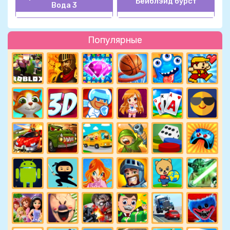
Бейблэйд бурст
Вода 3
Популярные