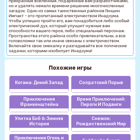
прекрасные вселенные, подаренные вам разработчиками,
но и уделять немало времени решению многочисленных
загадок. Один из самых таинственных районов Геншин
Импакт – это пропитанный электричеством Инадзума.
Чтобы успешно пройти его, вам понадобиться либо особый
электрический дух, который улучшит нужные вам
способности вашего героя, либо специальный персонаж.
Пространства этого района особо привлекательны, а все
головоломки так или иначе связаны с электричеством.
Включайте свою смекалку и разгадывайте все логические
задачки, которыми изобилует Инадзума!
Похожие игры
Когама: Дикий Запад
Солдатский Порыв
Приключения
Время Приключений:
Франкенштейна
Пироги И Подвиги
Улитка Боб 6: Зимняя
Снежок:
История
Рождественский Мир
Приключения Огонь и