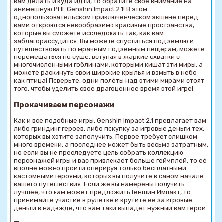
вам делать и куда идти, то обратите свое внимание на
анимешную РПГ Genshin Impact 2.1! В этом
однопользовательском приключенческом экшене перед
вами откроются невообразимо красивые пространства,
которые вы сможете исследовать так, как вам
заблагорассудится. Вы можете спуститься под землю и
путешествовать по мрачным подземным пещерам, можете
перемещаться по суше, вступая в жаркие схватки с
многочисленными гоблинами, которыми кишат эти миры, а
можете раскинуть свои широкие крылья и взмыть в небо
как птица! Поверьте, одни полёты над этими мирами стоят
того, чтобы уделить свое драгоценное время этой игре!
Прокачиваем персонажи
Как и все подобные игры, Genshin Impact 2.1 предлагает вам
либо гриндинг героев, либо покупку за игровые деньги тех,
которых вы хотите заполучить. Первое требует слишком
много времени, а последнее может быть весьма затратным,
но если вы не преследуете цель собрать коллекцию
персонажей игры и вас привлекает больше геймплей, то её
вполне можно пройти оперируя только бесплатными
кастомными героями, которых вы получите в самом начале
вашего путешествия. Если же вы намерены получить
лучшее, что вам может предложить Геншин Импакт, то
принимайте участие в рулетке и крутите её за игровые
деньги в надежде, что вам таки выпадет нужный вам герой.