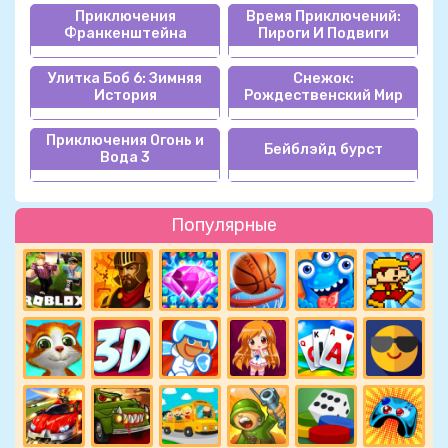
Приключения
Время Приключений:
Франкенштейна
Пироги И Подвиги
Улитка Боб 6: Зимняя
Снежок:
История
Рождественский Мир
Приключения Огонь и
Бейблэйд бурст
Вода 3
Популярные