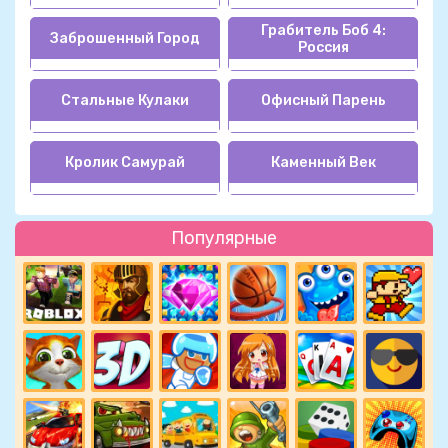
Грабитель Боб 4:
Заброшенный Город
Россия
Стальные Кулаки
Офисный Парень
Кролик Самурай
Каменный Век
Популярные