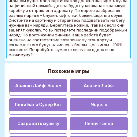
игры вам будет дана картинка как должна выглядеть кукла
на финишной прямой, где она будет упакована в красивую
коробку и отправлена адресату. По дороге разбросаны
разные наряды – блузки, кофточки, брюки, шорты и обувь.
Смотрите на картинку и старайтесь подхватывать на бегу
нужные вам наряды. Берегитесь ножниц, так как если они
зацепят куколку, то вы потеряете последний подобранный
наряд. По достижении финиша, ваша работа будет
оценена на соответствие заявленному стандарту и
согласно этого будут начислены баллы. Цель игры – 100%
схожесть! Попробуйте, сумеете ли вы все сделать по
максимуму?!
Похожие игры
Авакин Лайф: Взлом
Авакин Лайф
Леди Баг и Супер Кот
Mope.io
Создавать музыку
Линия танца