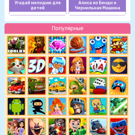
Угадай мелодию для
Алиса из Бенди и
детей
Чернильная Машина
Популярные