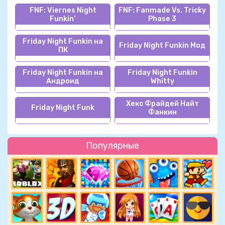
FNF: Viernes Night
FNF: Fanmade Vs. Tricky
Funkin’
Phase 3
Friday Night Funkin на
Friday Night Funkin Мод
ПК
Friday Night Funkin на
Friday Night Funkin
Андроид
Whitty
Хекс Фрайдей Найт
Friday Night Funk
Фанкин
Популярные