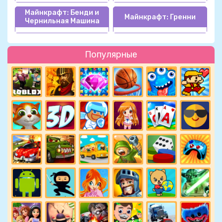
Майнкрафт: Бенди и
Майнкрафт: Гренни
Чернильная Машина
Популярные