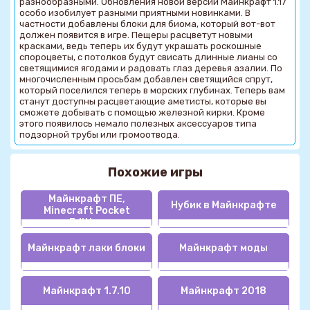
разнообразными. Обновления новой версии Майнкрафт 1.17
особо изобилует разными приятными новинками. В
частности добавлены блоки для биома, который вот-вот
должен появится в игре. Пещеры расцветут новыми
красками, ведь теперь их будут украшать роскошные
спороцветы, с потолков будут свисать длинные лианы со
светящимися ягодами и радовать глаз деревья азалии. По
многочисленным просьбам добавлен светящийся спрут,
который поселился теперь в морских глубинах. Теперь вам
станут доступны расцветающие аметисты, которые вы
сможете добывать с помощью железной кирки. Кроме
этого появилось немало полезных аксессуаров типа
подзорной трубы или громоотвода.
Похожие игры
Майнкрафт ПЕ,
Нубик в Майнкрафте
Minecraft Pocket
Edition
Майнкрафт лаки блоки
Майнкрафт моды
Майнкрафт 1.7.10
Майнкрафт 2018