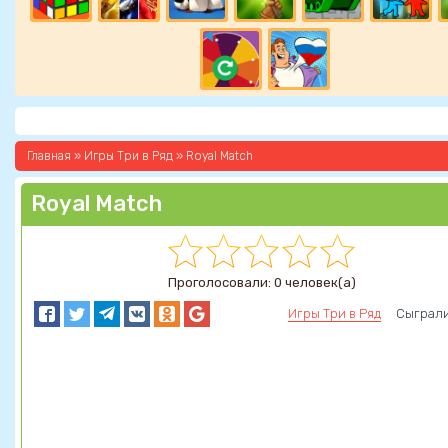
Главная
»
Игры Три в Ряд
» Royal Match
Royal Match
Проголосовали: 0 человек(а)
Игры Три в Ряд
Сыграли