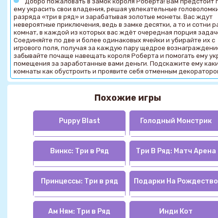
Добро пожаловать в замок короля Роберта! Вам предстоит 
ему украсить свои владения, решая увлекательные головоломки
разряда «три в ряд» и зарабатывая золотые монеты. Вас ждут
невероятные приключения, ведь в замке десятки, а то и сотни 
комнат, в каждой из которых вас ждёт очередная порция задач
Соединяйте по две и более одинаковых ячейки и убирайте их с
игрового поля, получая за каждую пару щедрое вознаграждени
забывайте почаще навещать короля Роберта и помогать ему у
помещения за заработанные вами деньги. Подскажите ему как
комнаты как обустроить и проявите себя отменным декораторо
Похожие игры
Puppy Blast
Голодный Монстрик
Винкс: Три в Ряд
Три В Ряд: Матч Арена
Принцессы: Три в ряд
Подарки На Рождество
Ам Ням: Три в Ряд
Инди Кот