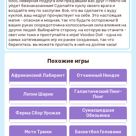
босс, неверная подруга или предавший вас друг?! Никто не
уйдет безнаказанным! Сделайте куклу своего врага и
воздайте ему по заслугам. Всё, что вы сделаете с вуду
куклой, ваш недруг прочувствует на себе. Это настоящая
магия - опасная и мощная, так что будьте осторожны! В
ваших руках сосредоточена колоссальная сила влияния на
других людей. Выбирайте сторону, на которую вы станете -
свет или тьма и приступайте к игре! Voodoo Doll - одна из
самых затягивающих игр из ранее созданных, так что
берегитесь: вы можете пропасть в ней на долгие часы!
Похожие игры
Африканский Лабиринт
Отчаянный Ниндзя
Галактический Пинг-
Лопни Шарик
Понг
Сумасшедшая
Ферма Сбор Урожая
Обезьянка
Мото Трюки
Баскетбол Головами