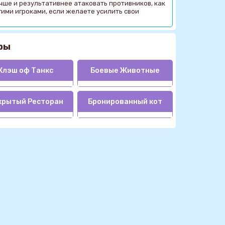
учше и результативнее атаковать противников, как
гими игроками, если желаете усилить свои
ры
Клэш оф Танкс
Боевые Животные
крытый Ресторан
Бронированный кот