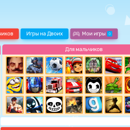
чиков
Игры на Двоих
Мои игры
0
Для мальчиков