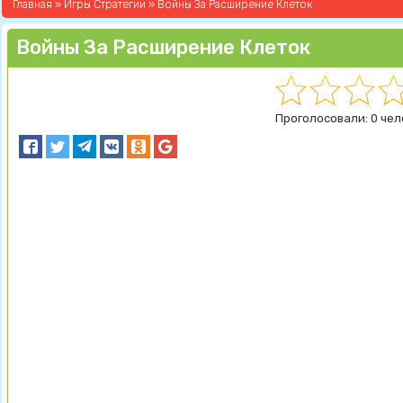
Главная
»
Игры Стратегии
» Bойны За Расширение Клеток
Bойны За Расширение Клеток
Проголосовали: 0 чел