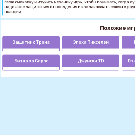
свою смекалку и изучить механику игры, чтобы понимать, когда л
надежнее защититься от нападения и как заключать союзы с дру
позиции.
Похожие иг
Защитник Трона
Эпоха Пикселей
Битва за Сорог
Джунгли TD
От