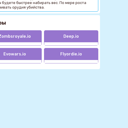
 будете быстрее набирать вес. По мере роста
ивать орудия убийства.
ры
Zombsroyale.io
Deep.io
Evowars.io
Flyordie.io