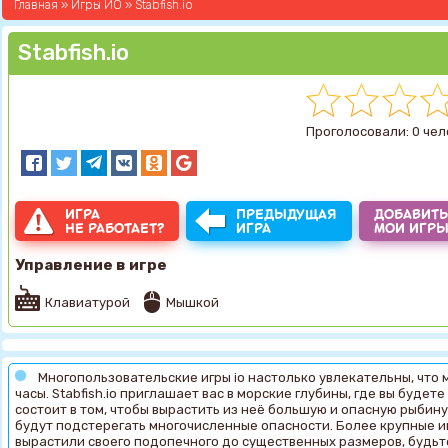
Главная
»
Игры ИО
» Stabfish.io
Stabfish.io
Проголосовали: 0 чел
ИГРА
ПРЕДЫДУЩАЯ
ДОБАВИТЬ
НЕ РАБОТАЕТ?
ИГРА
МОИ ИГР
Управление в игре
Клавиатурой
Мышкой
Многопользовательские игры io настолько увлекательны, что м
часы. Stabfish.io приглашает вас в морские глубины, где вы буде
состоит в том, чтобы вырастить из неё большую и опасную рыбину
будут подстерегать многочисленные опасности. Более крупные игр
вырастили своего подопечного до существенных размеров, будь