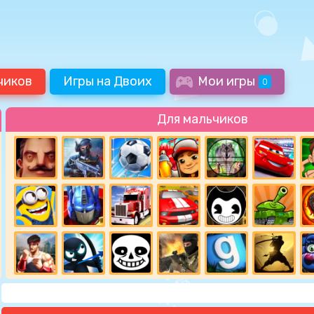
чиков
Игры на Двоих
Мои игры
0
Для мальчиков