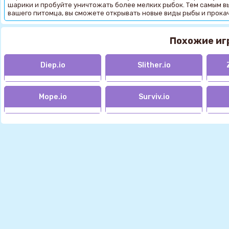
шарики и пробуйте уничтожать более мелких рыбок. Тем самым вы
вашего питомца, вы сможете открывать новые виды рыбы и прокач
Похожие иг
Diep.io
Slither.io
Mope.io
Surviv.io