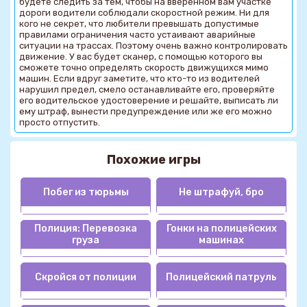
будете следить за тем, чтобы на вверенном вам участке
дороги водители соблюдали скоростной режим. Ни для
кого не секрет, что любители превышать допустимые
правилами ограничения часто устаивают аварийные
ситуации на трассах. Поэтому очень важно контролировать
движение. У вас будет сканер, с помощью которого вы
сможете точно определять скорость движущихся мимо
машин. Если вдруг заметите, что кто-то из водителей
нарушил предел, смело останавливайте его, проверяйте
его водительское удостоверение и решайте, выписать ли
ему штраф, вынести предупреждение или же его можно
просто отпустить.
Похожие игры
Побег из тюрьмы
Не штрафуй, бро
Полиция: Перевозка
Гонки на полицейских
груза
машинах
Скройся от полиции
Полицейский патруль