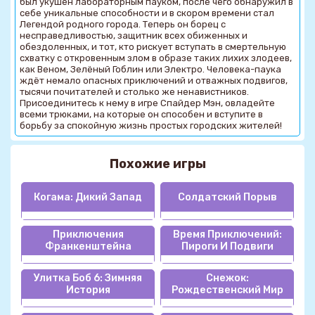
был укушен лабораторным пауком, после чего обнаружил в
себе уникальные способности и в скором времени стал
Легендой родного города. Теперь он борец с
несправедливостью, защитник всех обиженных и
обездоленных, и тот, кто рискует вступать в смертельную
схватку с откровенным злом в образе таких лихих злодеев,
как Веном, Зелёный Гоблин или Электро. Человека-паука
ждёт немало опасных приключений и отважных подвигов,
тысячи почитателей и столько же ненавистников.
Присоединитесь к нему в игре Спайдер Мэн, овладейте
всеми трюками, на которые он способен и вступите в
борьбу за спокойную жизнь простых городских жителей!
Похожие игры
Когама: Дикий Запад
Солдатский Порыв
Приключения
Время Приключений:
Франкенштейна
Пироги И Подвиги
Улитка Боб 6: Зимняя
Снежок:
История
Рождественский Мир