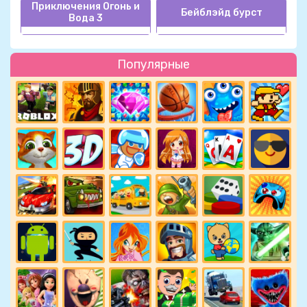
Приключения Огонь и
Бейблэйд бурст
Вода 3
Популярные