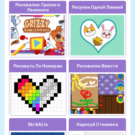
Рисовалки: Гриззи и
Рисунки Одной Линией
Лемминги
Рисовать По Номерам
Рисовалки Вместе
Skribbl.io
Нарисуй Стикмена