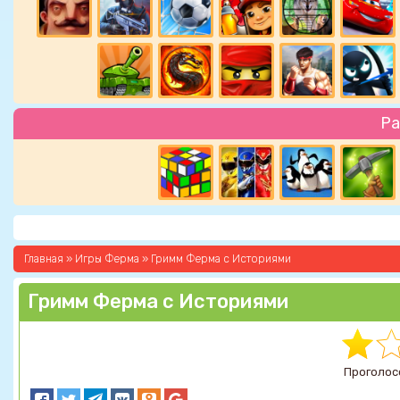
Ра
Главная
»
Игры Ферма
» Гримм Ферма с Историями
Гримм Ферма с Историями
Проголосо