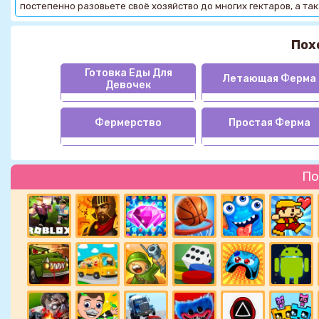
постепенно разовьете своё хозяйство до многих гектаров, а 
Пох
Готовка Еды Для
Летающая Ферма
Девочек
Фермерство
Простая Ферма
По