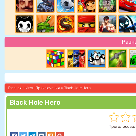
Разн
Главная
»
Игры Приключения
» Black Hole Hero
Black Hole Hero
Проголосовал