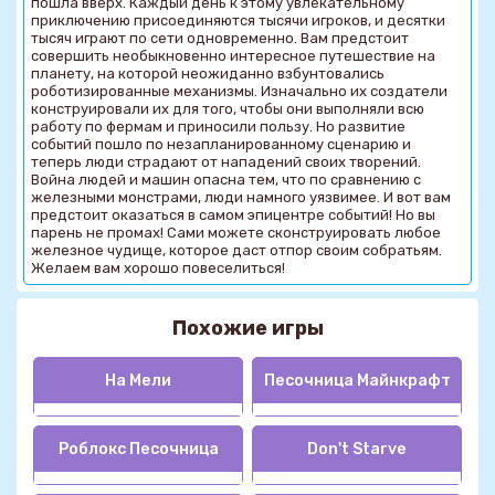
пошла вверх. Каждый день к этому увлекательному
приключению присоединяются тысячи игроков, и десятки
тысяч играют по сети одновременно. Вам предстоит
совершить необыкновенно интересное путешествие на
планету, на которой неожиданно взбунтовались
роботизированные механизмы. Изначально их создатели
конструировали их для того, чтобы они выполняли всю
работу по фермам и приносили пользу. Но развитие
событий пошло по незапланированному сценарию и
теперь люди страдают от нападений своих творений.
Война людей и машин опасна тем, что по сравнению с
железными монстрами, люди намного уязвимее. И вот вам
предстоит оказаться в самом эпицентре событий! Но вы
парень не промах! Сами можете сконструировать любое
железное чудище, которое даст отпор своим собратьям.
Желаем вам хорошо повеселиться!
Похожие игры
На Мели
Песочница Майнкрафт
Роблокс Песочница
Don't Starve