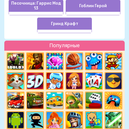
Песочница: Гаррис Мод
Гоблин Герой
13
Гринд Крафт
Популярные