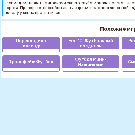
взаимодействовать с игроками своего клуба. Задача проста - на
ворота. Проверьте, способны ли вы справиться с поставленной з
победу у своих противников.
Похожие иг
Перекладина
Бен 10: Футбольный
Ри
Челлендж
поединок
Футбол Мини-
Троллфейс: Футбол
См
Машинками