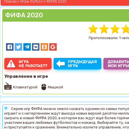
Главная
»
Игры Футбол
» ФИФА 2020
ФИФА 2020
Проголосовали: 1 чел
ИГРА
ПРЕДЫДУЩАЯ
ДОБАВИТЬ
НЕ РАБОТАЕТ?
ИГРА
МОИ ИГР
Управление в игре
Клавиатурой
Мышкой
Серию игр ФИФА можно смело назвать одними из самых попул
играют и с нетерпением ждут выхода новых версий десятки милли
сыграть в новый ФИФА 2020, в котором вас ждут ещё более горяч
участием ваших любимых футболистов и команд. Выбирайте ту, з
и приступайте к сражению. Внимательно изучите управление, что