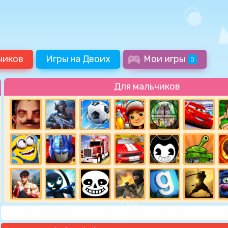
чиков
Игры на Двоих
Мои игры
0
Для мальчиков