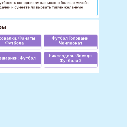
футболять соперникам как можно больше мячей в
адачей и сумеете ли вырвать такую желанную
ры
совалки: Фанаты
Футбол Головами:
Футбола
Чемпионат
Никелодеон: Звезды
ешарики: Футбол
Футбола 2