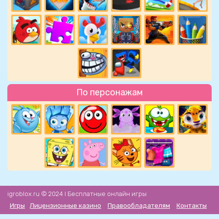
По персонажам
igroblox.ru © 2024 l Бесплатные онлайн игры
Игры
Лицензионные казино
Правообладателям
Контакты