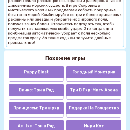
раковин самых разных цветов, окраски и размеров, а также
диковинных морских существ. В игре Сокровища
мистического моря 3 мы предлагаем собрать природные
богатства морей. Комбинируйте по три и более одинаковых
раковины или звезды, и убирайте их с игрового поля,
получая за них баллы. Старайтесь подгадать так, чтобы
получать так называемые комбо удары. Это когда одна
комбинация автоматически убирает с поля несколько
предметов сразу. За такие ходы вы получите двойные
премиальные!
Похожие игры
Puppy Blast
Голодный Монстрик
Винкс: Три в Ряд
Три В Ряд: Матч Арена
Принцессы: Три в ряд
Подарки На Рождество
Ам Ням: Три в Ряд
Инди Кот