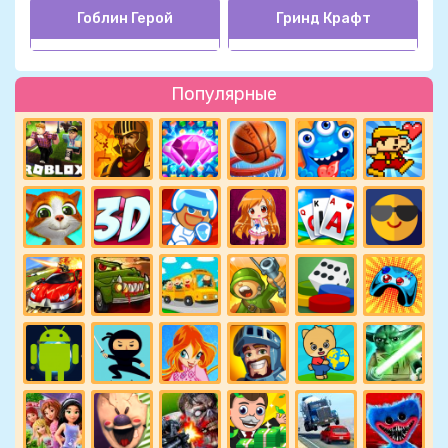
Гоблин Герой
Гринд Крафт
Популярные