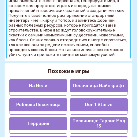
игры. Выбирайте своего персонажа, генерируйте мир, в
котором вам предстоит играть и вперед, на поиски
приключений и героических сражений с созданиями тьмы.
Получите в своё полное распоряжение стандартный
инвентарь - меч, кирку и топор, и займитесь добычей
разных полезных ресурсов, которые пригодятся вам в
строительстве. В игре вас ждут головокружительные
схватки с самыми немыслимыми существами, известными,
как боссы. От них сложно отгородиться и негде спрятаться,
так как все они за редким исключением, способны
проходить сквозь блоки. Но так или иначе, всех их можно
убить, пусть и приложить придется максимум усилий.
Похожие игры
На Мели
Песочница Майнкрафт
Роблокс Песочница
Don't Starve
Песочница: Гаррис Мод
Террария
13