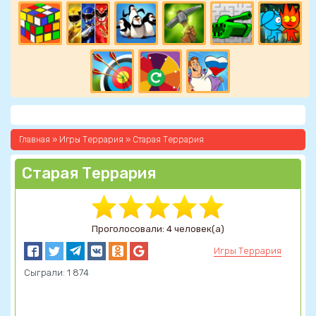
Главная
»
Игры Террария
» Старая Террария
Старая Террария
Проголосовали: 4 человек(а)
Игры Террария
Сыграли: 1 874