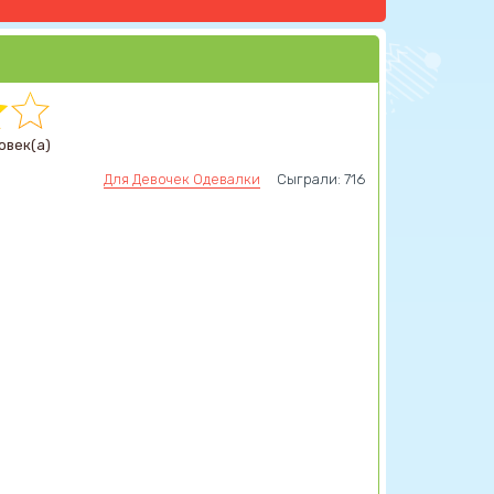
овек(а)
Для Девочек Одевалки
Сыграли: 716