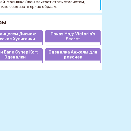
лей. Малышка Элен мечтает стать стилистом,
льно создавать яркие образы.
ры
инцессы Диснея:
Показ Мод: Victoria's
сские Хулиганки
Secret
и Баг и Супер Кот:
Одевалка Анжелы для
Одевалки
девочек