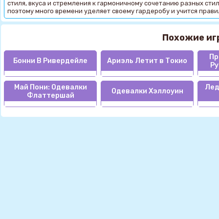
стиля, вкуса и стремления к гармоничному сочетанию разных сти
поэтому много времени уделяет своему гардеробу и учится прави
Похожие иг
Пр
Бонни В Ривердейле
Ариэль Летит в Токио
Ру
Май Пони: Одевалки
Лед
Одевалки Хэллоуин
Флаттершай