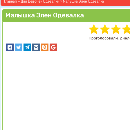
Главная
»
Для Девочек Одевалки
» Малышка Элен Одевалка
Малышка Элен Одевалка
Проголосовали: 2 чел