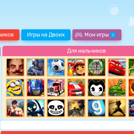
чиков
Игры на Двоих
Мои игры
0
Для мальчиков