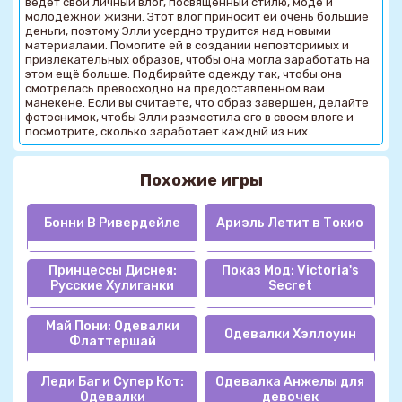
ведет свой личный влог, посвященный стилю, моде и
молодёжной жизни. Этот влог приносит ей очень большие
деньги, поэтому Элли усердно трудится над новыми
материалами. Помогите ей в создании неповторимых и
привлекательных образов, чтобы она могла заработать на
этом ещё больше. Подбирайте одежду так, чтобы она
смотрелась превосходно на предоставленном вам
манекене. Если вы считаете, что образ завершен, делайте
фотоснимок, чтобы Элли разместила его в своем влоге и
посмотрите, сколько заработает каждый из них.
Похожие игры
Бонни В Ривердейле
Ариэль Летит в Токио
Принцессы Диснея:
Показ Мод: Victoria's
Русские Хулиганки
Secret
Май Пони: Одевалки
Одевалки Хэллоуин
Флаттершай
Леди Баг и Супер Кот:
Одевалка Анжелы для
Одевалки
девочек