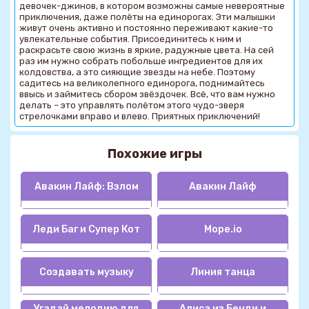
девочек-джинов, в котором возможны самые невероятные
приключения, даже полёты на единорогах. Эти малышки
живут очень активно и постоянно переживают какие-то
увлекательные события. Присоединитесь к ним и
раскрасьте свою жизнь в яркие, радужные цвета. На сей
раз им нужно собрать побольше ингредиентов для их
колдовства, а это сияющие звезды на небе. Поэтому
садитесь на великолепного единорога, поднимайтесь
ввысь и займитесь сбором звёздочек. Всё, что вам нужно
делать – это управлять полётом этого чудо-зверя
стрелочками вправо и влево. Приятных приключений!
Похожие игры
Авакин Лайф: Взлом
Авакин Лайф
Леди Баг и Супер Кот
Mope.io
Создавать музыку
Линия танца
Угадай мелодию для
Алиса из Бенди и