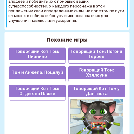
злодеев и победить их с помощью ваших
суперспособностей. У каждого персонажа в этом
приложении свои определенные силы, но при этом по пути
вы можете собирать бонусы и использовать их для
улучшения навыков или ускорения.
Похожие игры
Говорящий Кот Том:
Говорящий Том: Погоня
Пианино
Героев
Говорящий Том:
Том и Анжела: Поцелуй
Хэллоуин
Говорящий Кот Том:
Говорящий Кот Том у
Отдых на Пляже
Дантиста