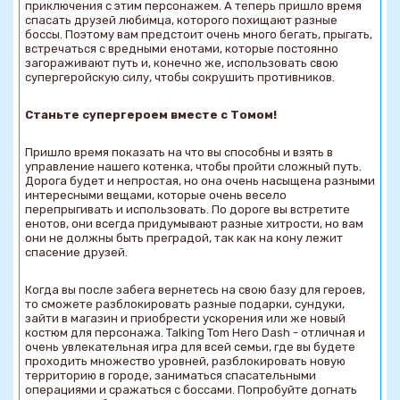
приключения с этим персонажем. А теперь пришло время
спасать друзей любимца, которого похищают разные
боссы. Поэтому вам предстоит очень много бегать, прыгать,
встречаться с вредными енотами, которые постоянно
загораживают путь и, конечно же, использовать свою
супергеройскую силу, чтобы сокрушить противников.
Станьте супергероем вместе с Томом!
Пришло время показать на что вы способны и взять в
управление нашего котенка, чтобы пройти сложный путь.
Дорога будет и непростая, но она очень насыщена разными
интересными вещами, которые очень весело
перепрыгивать и использовать. По дороге вы встретите
енотов, они всегда придумывают разные хитрости, но вам
они не должны быть преградой, так как на кону лежит
спасение друзей.
Когда вы после забега вернетесь на свою базу для героев,
то сможете разблокировать разные подарки, сундуки,
зайти в магазин и приобрести ускорения или же новый
костюм для персонажа. Talking Tom Hero Dash - отличная и
очень увлекательная игра для всей семьи, где вы будете
проходить множество уровней, разблокировать новую
территорию в городе, заниматься спасательными
операциями и сражаться с боссами. Попробуйте догнать