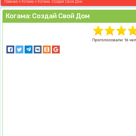
Главная
»
Когама
» Когама: Создай Свой Дом
Когама: Создай Свой Дом
Проголосовали: 16 че