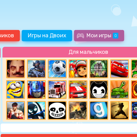
чиков
Игры на Двоих
Мои игры
0
Для мальчиков