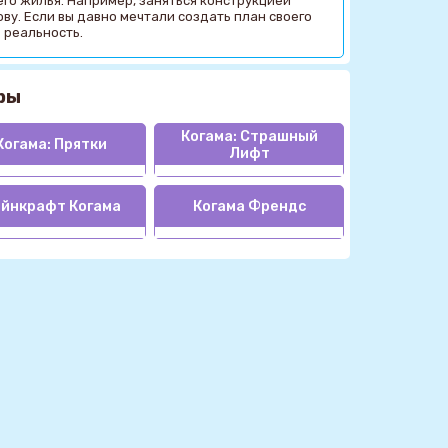
его жилья. Например, заняться конструкцией
ову. Если вы давно мечтали создать план своего
 реальность.
ры
Когама: Страшный
Когама: Прятки
Лифт
йнкрафт Когама
Когама Френдс