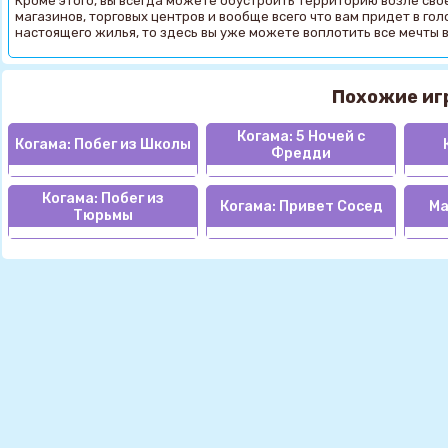
Кроме этого, вы всегда можете обустроить территорию возле сво
магазинов, торговых центров и вообще всего что вам придет в гол
настоящего жилья, то здесь вы уже можете воплотить все мечты в
Похожие иг
Когама: 5 Ночей с
Когама: Побег из Школы
Фредди
Когама: Побег из
Когама: Привет Сосед
Ма
Тюрьмы