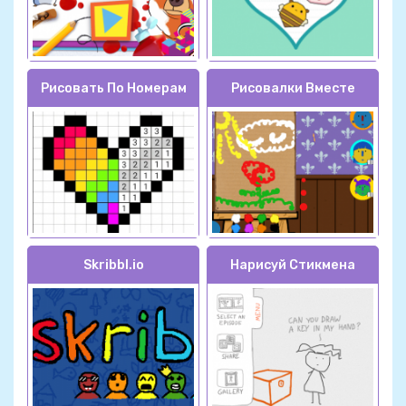
Рисовать По Номерам
Рисовалки Вместе
Skribbl.io
Нарисуй Стикмена