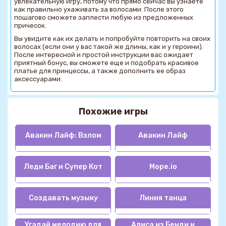
увлекательную игру, потому что прямо сейчас вы узнаете
как правильно ухаживать за волосами. После этого
пошагово сможете заплести любую из предложенных
причесок.
Вы увидите как их делать и попробуйте повторить на своих
волосах (если они у вас такой же длины, как и у героини).
После интересной и простой инструкции вас ожидает
приятный бонус, вы сможете еще и подобрать красивое
платье для принцессы, а также дополнить ее образ
аксессуарами.
Похожие игры
Авакин Лайф: Взлом
Авакин Лайф
Леди Баг и Супер Кот
Mope.io
Создавать музыку
Линия танца
Угадай мелодию для
Алиса из Бенди и